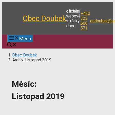
Přeskočit
na
oficiální
+420
obsah
webové
Obec Doubek
323
stránky
oudoubek@se
660
obce
571
Menu
Obec Doubek
Archiv: Listopad 2019
Měsíc:
Listopad 2019