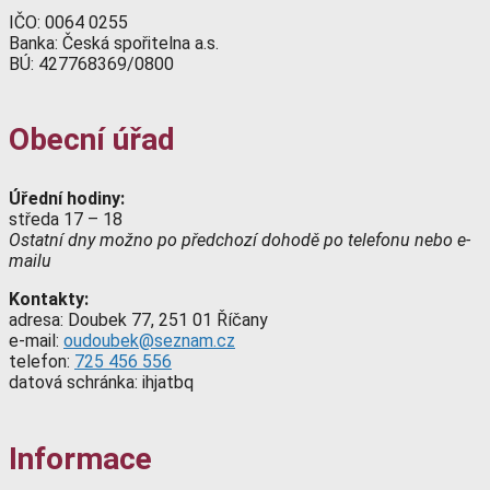
IČO: 0064 0255
Banka: Česká spořitelna a.s.
BÚ: 427768369/0800
Obecní úřad
Úřední hodiny:
středa 17 – 18
Ostatní dny možno po předchozí dohodě po telefonu nebo e-
mailu
Kontakty:
adresa: Doubek 77, 251 01 Říčany
e-mail:
oudoubek@seznam.cz
telefon:
725 456 556
datová schránka: ihjatbq
Informace