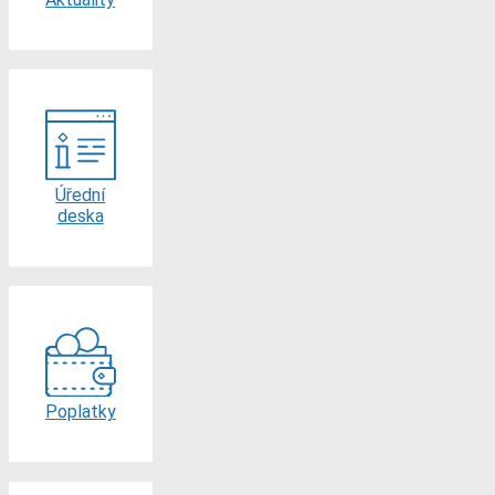
Úřední
deska
Poplatky