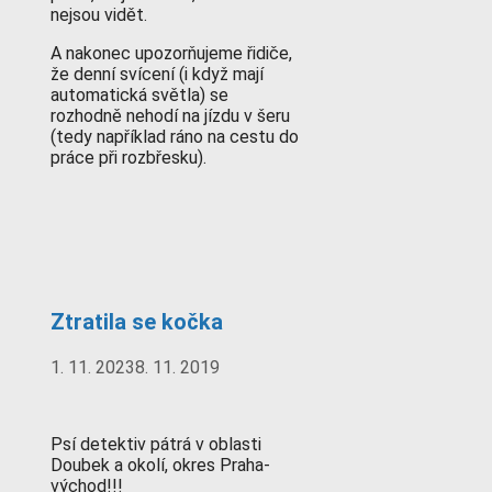
nejsou vidět.
A nakonec upozorňujeme řidiče,
že denní svícení (i když mají
automatická světla) se
rozhodně nehodí na jízdu v šeru
(tedy například ráno na cestu do
práce při rozbřesku).
Ztratila se kočka
1. 11. 2023
8. 11. 2019
Psí detektiv pátrá v oblasti
Doubek a okolí, okres Praha-
východ!!!