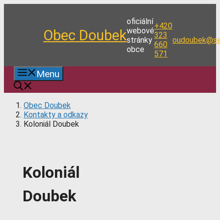
Přeskočit
na
oficiální
+420
obsah
webové
Obec Doubek
323
stránky
oudoubek@se
660
obce
571
Menu
Obec Doubek
Kontakty a odkazy
Koloniál Doubek
Koloniál
Doubek