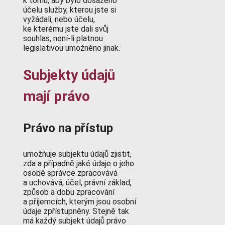
k tomu, aby bylo dosaženo
účelu služby, kterou jste si
vyžádali, nebo účelu,
ke kterému jste dali svůj
souhlas, není-li platnou
legislativou umožněno jinak.
Subjekty údajů
mají právo
Právo na přístup
umožňuje subjektu údajů zjistit,
zda a případně jaké údaje o jeho
osobě správce zpracovává
a uchovává, účel, právní základ,
způsob a dobu zpracování
a příjemcích, kterým jsou osobní
údaje zpřístupněny. Stejně tak
má každý subjekt údajů právo