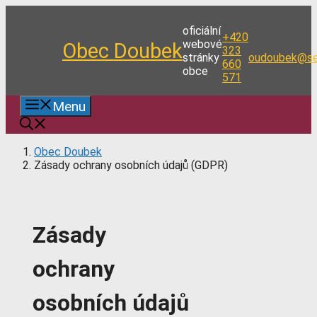
Přeskočit
na
oficiální
+420
obsah
webové
Obec Doubek
323
stránky
oudoubek@se
660
obce
571
Menu
Obec Doubek
Zásady ochrany osobních údajů (GDPR)
Zásady
ochrany
osobních údajů