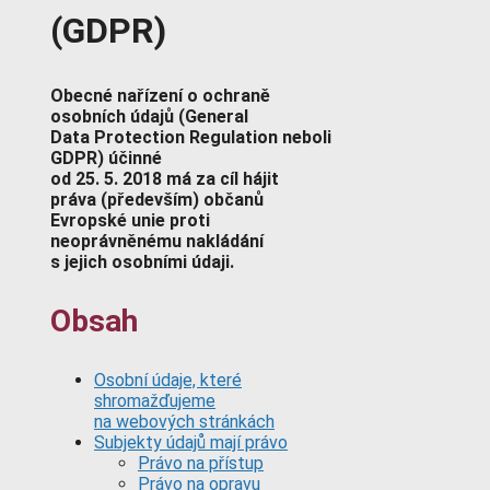
(GDPR)
Obecné nařízení o ochraně
osobních údajů (General
Data Protection Regulation neboli
GDPR) účinné
od 25. 5. 2018 má za cíl hájit
práva (především) občanů
Evropské unie proti
neoprávněnému nakládání
s jejich osobními údaji.
Obsah
Osobní údaje, které
shromažďujeme
na webových stránkách
Subjekty údajů mají právo
Právo na přístup
Právo na opravu