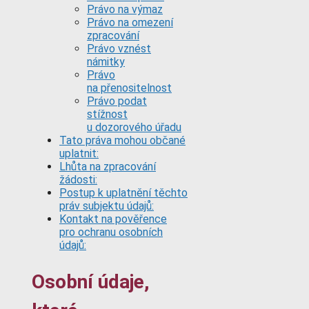
Právo na výmaz
Právo na omezení
zpracování
Právo vznést
námitky
Právo
na přenositelnost
Právo podat
stížnost
u dozorového úřadu
Tato práva mohou občané
uplatnit:
Lhůta na zpracování
žádosti:
Postup k uplatnění těchto
práv subjektu údajů:
Kontakt na pověřence
pro ochranu osobních
údajů:
Osobní údaje,