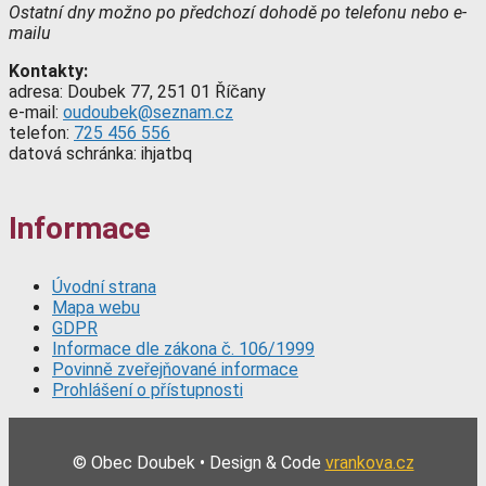
Ostatní dny možno po předchozí dohodě po telefonu nebo e-
mailu
Kontakty:
adresa: Doubek 77, 251 01 Říčany
e-mail:
oudoubek@seznam.cz
telefon:
725 456 556
datová schránka: ihjatbq
Informace
Úvodní strana
Mapa webu
GDPR
Informace dle zákona č. 106/1999
Povinně zveřejňované informace
Prohlášení o přístupnosti
© Obec Doubek • Design & Code
vrankova.cz