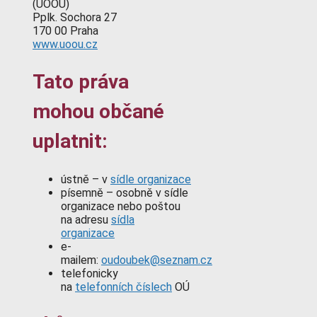
(ÚOOÚ)
Pplk. Sochora 27
170 00 Praha
www.uoou.cz
Tato práva
mohou občané
uplatnit:
ústně – v
sídle organizace
písemně – osobně v sídle
organizace nebo poštou
na adresu
sídla
organizace
e-
mailem:
oudoubek@seznam.cz
telefonicky
na
telefonních číslech
OÚ