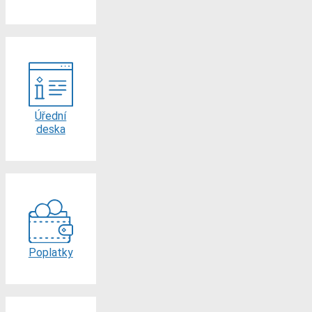
Úřední
deska
Poplatky