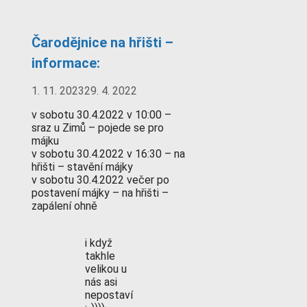
Čarodějnice na hřišti –
informace:
1. 11. 2023
29. 4. 2022
v sobotu 30.4.2022 v 10:00 –
sraz u Zimů – pojede se pro
májku
v sobotu 30.4.2022 v 16:30 – na
hřišti – stavění májky
v sobotu 30.4.2022 večer po
postavení májky – na hřišti –
zapálení ohně
i když
takhle
velikou u
nás asi
nepostaví