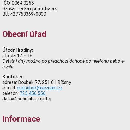
IČO: 0064 0255
Banka: Česká spořitelna a.s.
BÚ: 427768369/0800
Obecní úřad
Úřední hodiny:
středa 17 – 18
Ostatní dny možno po předchozí dohodě po telefonu nebo e-
mailu
Kontakty:
adresa: Doubek 77, 251 01 Říčany
e-mail:
oudoubek@seznam.cz
telefon:
725 456 556
datová schránka: ihjatbq
Informace