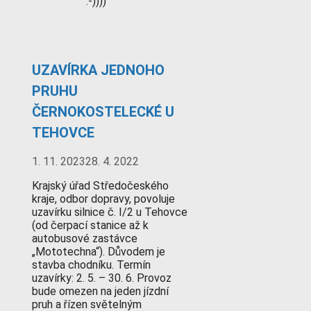
:-))))
UZAVÍRKA JEDNOHO
PRUHU
ČERNOKOSTELECKÉ U
TEHOVCE
1. 11. 2023
28. 4. 2022
Krajský úřad Středočeského
kraje, odbor dopravy, povoluje
uzavírku silnice č. I/2 u Tehovce
(od čerpací stanice až k
autobusové zastávce
„Mototechna“). Důvodem je
stavba chodníku. Termín
uzavírky: 2. 5. – 30. 6. Provoz
bude omezen na jeden jízdní
pruh a řízen světelným