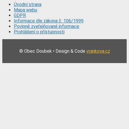
Úvodní strana
Mapa webu
GDPR
Informace dle zákona č. 106/1999
Povinně zveřejňované informace
Prohlášení o přístupnosti
© Obec Doubek • Design & Code
vrankova.cz