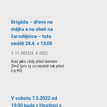
Brigáda – dřevo na
májku a na oheň na
čarodějnice – tuto
neděli 24.4. v 13:00
1. 11. 2023
22. 4. 2022
Sraz jako vždy před domem
Zimů (pro ty co nevědí tak před
č.p.90).
V sobotu 7.5.2022 od
19:00 bude v Hostinci v