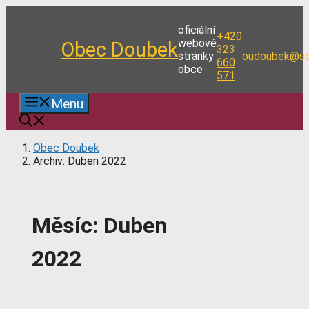
Přeskočit
na
oficiální
+420
obsah
webové
Obec Doubek
323
stránky
oudoubek@se
660
obce
571
Menu
Obec Doubek
Archiv: Duben 2022
Měsíc:
Duben
2022