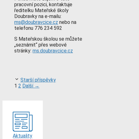
pracovní pozici, kontaktuje
ředitelku Mateřské školy
Doubravky na e-mailu:
ms@doubravcice.cz
nebo na
telefonu 776 234 592
S Mateřskou školou se můžete
„seznámit“ přes webové
stránky:
ms.doubravcice.cz
Starší příspěvky
Stránka
Stránka
1
2
Další
→
Aktuality