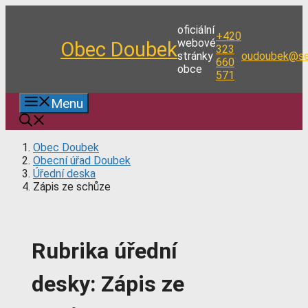
Přeskočit
na
oficiální
+420
obsah
webové
Obec Doubek
323
stránky
oudoubek@se
660
obce
571
Menu
Obec Doubek
Obecní úřad Doubek
Úřední deska
Zápis ze schůze
Rubrika úřední
desky:
Zápis ze