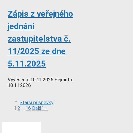
Zápis z veřejného
jednání
zastupitelstva č.
11/2025 ze dne
5.11.2025
Vyvěšeno:
10.11.2025
Sejmuto:
10.11.2026
Starší příspěvky
Stránka
Stránka
Stránka
1
2
…
16
Další
→