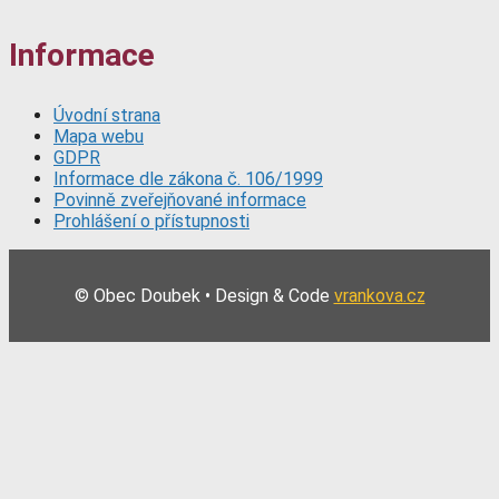
Informace
Úvodní strana
Mapa webu
GDPR
Informace dle zákona č. 106/1999
Povinně zveřejňované informace
Prohlášení o přístupnosti
© Obec Doubek • Design & Code
vrankova.cz