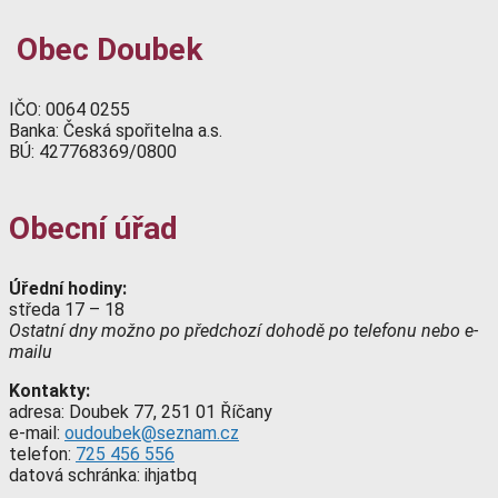
Obec Doubek
IČO: 0064 0255
Banka: Česká spořitelna a.s.
BÚ: 427768369/0800
Obecní úřad
Úřední hodiny:
středa 17 – 18
Ostatní dny možno po předchozí dohodě po telefonu nebo e-
mailu
Kontakty:
adresa: Doubek 77, 251 01 Říčany
e-mail:
oudoubek@seznam.cz
telefon:
725 456 556
datová schránka: ihjatbq