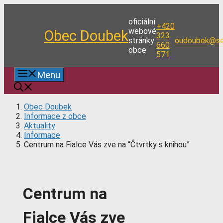
Přeskočit
na
oficiální
+420
obsah
webové
Obec Doubek
323
stránky
oudoubek@se
660
obce
571
Menu
Obec Doubek
Informace z obce
Aktuality
Informace
Centrum na Fialce Vás zve na “Čtvrtky s knihou”
Centrum na
Fialce Vás zve