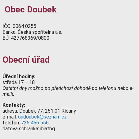
Obec Doubek
IČO: 0064 0255
Banka: Česká spořitelna a.s.
BÚ: 427768369/0800
Obecní úřad
Úřední hodiny:
středa 17 – 18
Ostatní dny možno po předchozí dohodě po telefonu nebo e-
mailu
Kontakty:
adresa: Doubek 77, 251 01 Říčany
e-mail:
oudoubek@seznam.cz
telefon:
725 456 556
datová schránka: ihjatbq