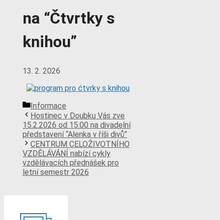
na “Čtvrtky s
knihou”
13. 2. 2026
Rubriky
Informace
Hostinec v Doubku Vás zve
15.2.2026 od 15:00 na divadelní
představení “Alenka v říši divů”
CENTRUM CELOŽIVOTNÍHO
VZDĚLÁVÁNÍ nabízí cykly
vzdělávacích přednášek pro
letní semestr 2026