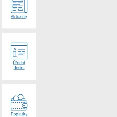
Aktuality
Úřední
deska
Poplatky