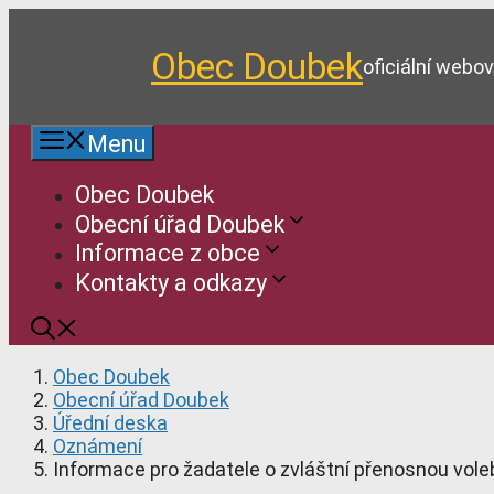
Přeskočit
na
Obec Doubek
obsah
oficiální webo
Menu
Obec Doubek
Obecní úřad Doubek
Informace z obce
Kontakty a odkazy
Obec Doubek
Obecní úřad Doubek
Úřední deska
Oznámení
Informace pro žadatele o zvláštní přenosnou vole