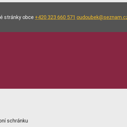
vé stránky obce
+420 323 660 571
oudoubek@seznam.c
bní schránku