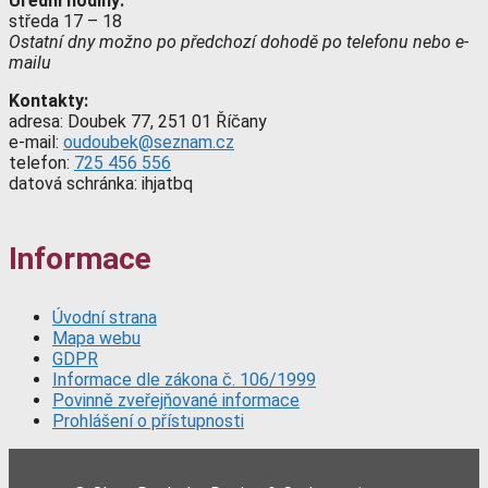
Úřední hodiny:
středa 17 – 18
Ostatní dny možno po předchozí dohodě po telefonu nebo e-
mailu
Kontakty:
adresa: Doubek 77, 251 01 Říčany
e-mail:
oudoubek@seznam.cz
telefon:
725 456 556
datová schránka: ihjatbq
Informace
Úvodní strana
Mapa webu
GDPR
Informace dle zákona č. 106/1999
Povinně zveřejňované informace
Prohlášení o přístupnosti