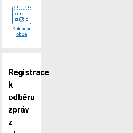
Kalendář
obce
Registrace
k
odběru
zpráv
z