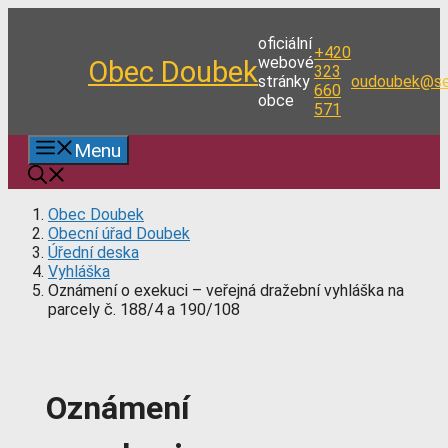
Přeskočit
na
oficiální
+420
obsah
webové
Obec Doubek
323
stránky
oudoubek@se
660
obce
571
Menu
Obec Doubek
Obecní úřad Doubek
Úřední deska
Vyhláška
Oznámení o exekuci – veřejná dražební vyhláška na
parcely č. 188/4 a 190/108
Oznámení