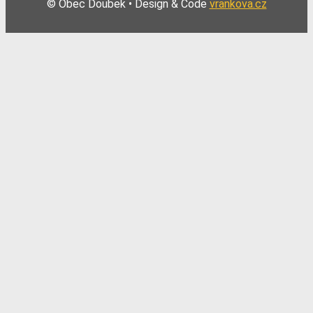
© Obec Doubek • Design & Code
vrankova.cz