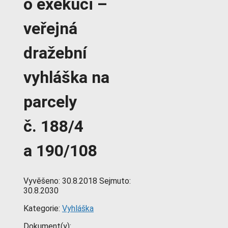
o exekuci –
veřejná
dražební
vyhláška na
parcely
č. 188/4
a 190/108
Vyvěšeno:
30.8.2018
Sejmuto:
30.8.2030
Kategorie:
Vyhláška
Dokument(y):