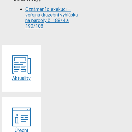
Oznámení o exekuci –
veřejná dražební vyhláška
na parcely č. 188/4 a
190/108
Aktuality
Úřední