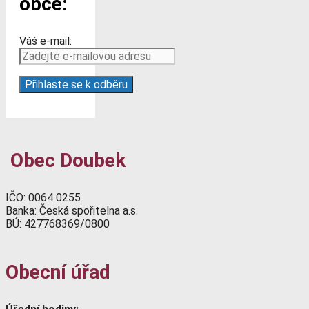
obce:
Váš e-mail:
Obec Doubek
IČO: 0064 0255
Banka: Česká spořitelna a.s.
BÚ: 427768369/0800
Obecní úřad