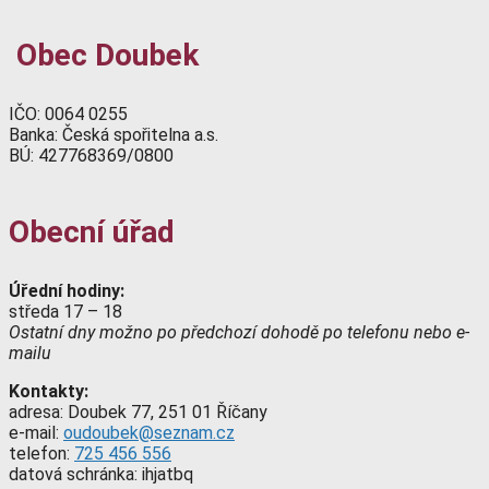
Obec Doubek
IČO: 0064 0255
Banka: Česká spořitelna a.s.
BÚ: 427768369/0800
Obecní úřad
Úřední hodiny:
středa 17 – 18
Ostatní dny možno po předchozí dohodě po telefonu nebo e-
mailu
Kontakty:
adresa: Doubek 77, 251 01 Říčany
e-mail:
oudoubek@seznam.cz
telefon:
725 456 556
datová schránka: ihjatbq