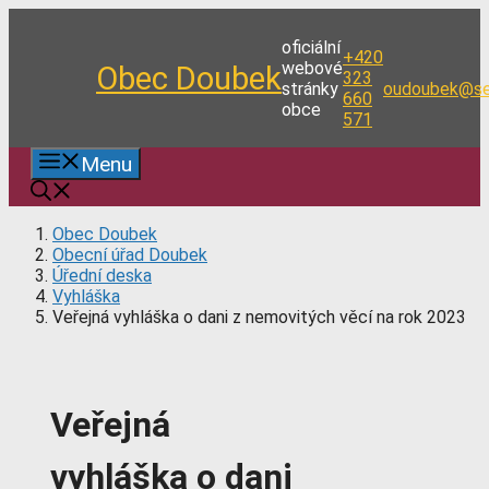
Přeskočit
na
oficiální
+420
obsah
webové
Obec Doubek
323
stránky
oudoubek@se
660
obce
571
Menu
Obec Doubek
Obecní úřad Doubek
Úřední deska
Vyhláška
Veřejná vyhláška o dani z nemovitých věcí na rok 2023
Veřejná
vyhláška o dani