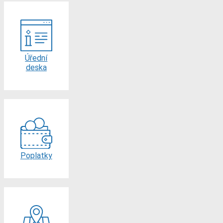
Úřední
deska
Poplatky