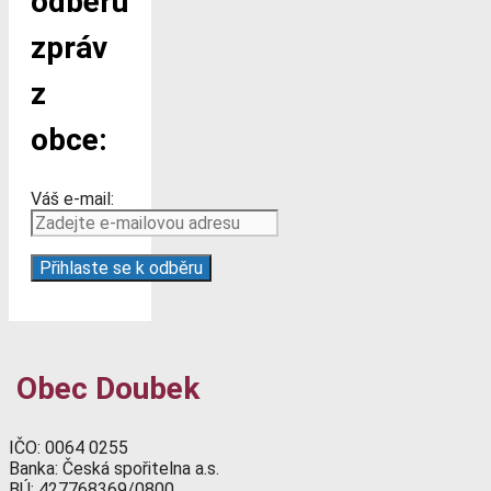
odběru
zpráv
z
obce:
Váš e-mail:
Obec Doubek
IČO: 0064 0255
Banka: Česká spořitelna a.s.
BÚ: 427768369/0800