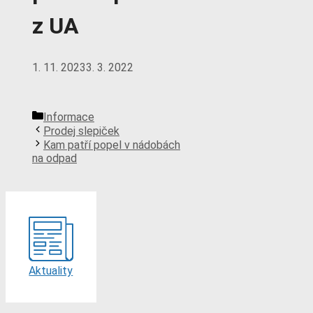
z UA
1. 11. 2023
3. 3. 2022
Rubriky
Informace
Prodej slepiček
Kam patří popel v nádobách
na odpad
Aktuality