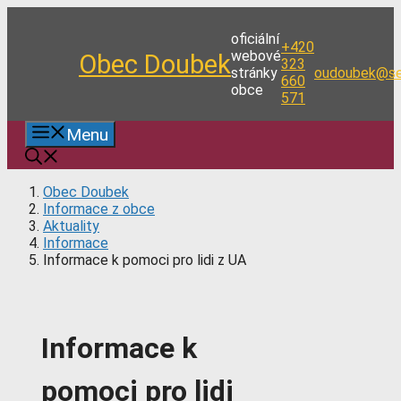
Přeskočit
na
oficiální
+420
obsah
webové
Obec Doubek
323
stránky
oudoubek@se
660
obce
571
Menu
Obec Doubek
Informace z obce
Aktuality
Informace
Informace k pomoci pro lidi z UA
Informace k
pomoci pro lidi