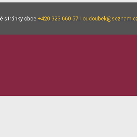
vé stránky obce
+420 323 660 571
oudoubek@seznam.c