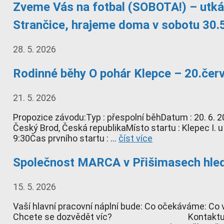
Zveme Vás na fotbal (SOBOTA!) – utká
Strančice, hrajeme doma v sobotu 30.
28. 5. 2026
Rodinné běhy O pohár Klepce – 20.čer
21. 5. 2026
Propozice závodu:Typ : přespolní běhDatum : 20. 6. 2
Český Brod, Česká republikaMísto startu : Klepec I. 
9:30Čas prvního startu : …
číst více
Společnost MARCA v Přišimasech hledá
15. 5. 2026
Vaší hlavní pracovní náplní bude: Co oč
Chcete se dozvědět víc? Kontaktujte nás: 