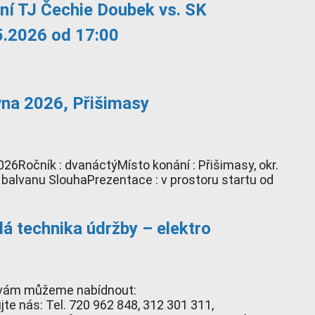
ní TJ Čechie Doubek vs. SK
5.2026 od 17:00
vna 2026, Přišimasy
026Ročník : dvanáctýMísto konání : Přišimasy, okr.
u balvanu SlouhaPrezentace : v prostoru startu od
 technika údržby – elektro
ekáváme: Co vám můžeme nabídnout:
Tel. 720 962 848, 312 301 311,