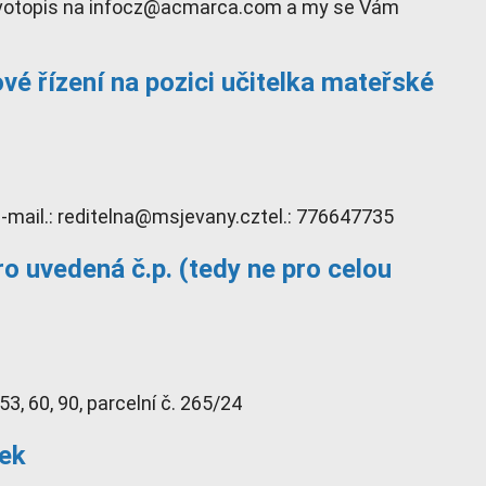
 na infocz@acmarca.com a my se Vám
vé řízení na pozici učitelka mateřské
mail.: reditelna@msjevany.cztel.: 776647735
ro uvedená č.p. (tedy ne pro celou
1, 53, 60, 90, parcelní č. 265/24
bek