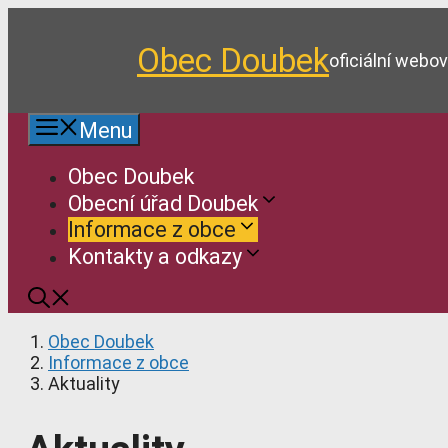
Přeskočit
na
Obec Doubek
obsah
oficiální webo
Menu
Obec Doubek
Obecní úřad Doubek
Informace z obce
Kontakty a odkazy
Obec Doubek
Informace z obce
Aktuality