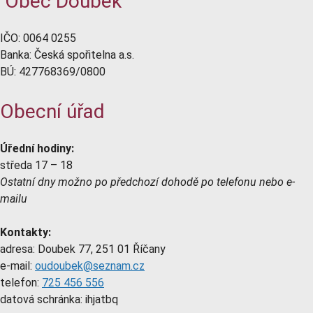
Obec Doubek
IČO: 0064 0255
Banka: Česká spořitelna a.s.
BÚ: 427768369/0800
Obecní úřad
Úřední hodiny:
středa 17 – 18
Ostatní dny možno po předchozí dohodě po telefonu nebo e-
mailu
Kontakty:
adresa: Doubek 77, 251 01 Říčany
e-mail:
oudoubek@seznam.cz
telefon:
725 456 556
datová schránka: ihjatbq