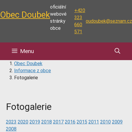
Přeskočit
oficiální
na
+420
Obec Doubek
webové
obsah
323
stránky
oudoubek@seznam.cz
660
obce
571
Menu
Obec Doubek
Informace z obce
Fotogalerie
Fotogalerie
2023
2020
2019
2018
2017
2016
2015
2011
2010
2009
2008