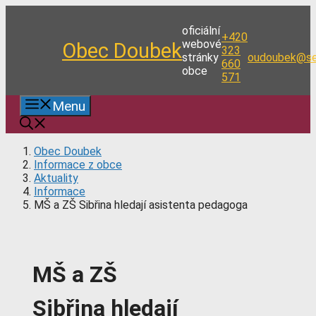
Přeskočit
na
oficiální
+420
obsah
webové
Obec Doubek
323
stránky
oudoubek@se
660
obce
571
Menu
Obec Doubek
Informace z obce
Aktuality
Informace
MŠ a ZŠ Sibřina hledají asistenta pedagoga
MŠ a ZŠ
Sibřina hledají