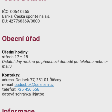
IČO: 0064 0255
Banka: Česká spořitelna a.s.
BÚ: 427768369/0800
Obecní úřad
Úřední hodiny:
středa 17 – 18
Ostatní dny možno po předchozí dohodě po telefonu nebo e-
mailu
Kontakty:
adresa: Doubek 77, 251 01 Říčany
e-mail:
oudoubek@seznam.cz
telefon:
725 456 556
datová schránka: ihjatbq
Informace