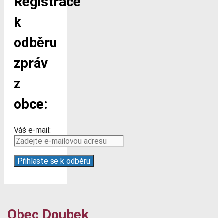
Registrace
k
odběru
zpráv
z
obce:
Váš e-mail:
Obec Doubek