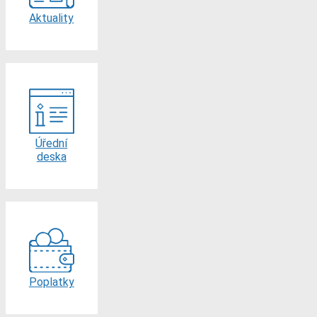
Aktuality
Úřední
deska
Poplatky