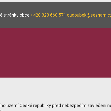
vé stránky obce
+420 323 660 571
oudoubek@seznam.c
tního území České republiky před nebezpečím zavlečení 
ky