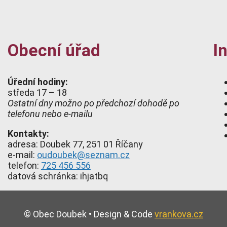
Obecní úřad
I
Úřední hodiny:
středa 17 – 18
Ostatní dny možno po předchozí dohodě po
telefonu nebo e-mailu
Kontakty:
adresa: Doubek 77, 251 01 Říčany
e-mail:
oudoubek@seznam.cz
telefon:
725 456 556
datová schránka: ihjatbq
© Obec Doubek • Design & Code
vrankova.cz