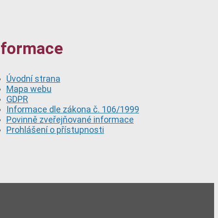
nformace
Úvodní strana
Mapa webu
GDPR
Informace dle zákona č. 106/1999
Povinně zveřejňované informace
Prohlášení o přístupnosti