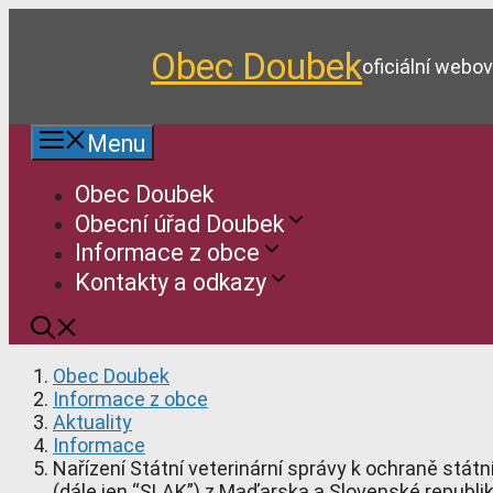
Přeskočit
na
Obec Doubek
obsah
oficiální webo
Menu
Obec Doubek
Obecní úřad Doubek
Informace z obce
Kontakty a odkazy
Obec Doubek
Informace z obce
Aktuality
Informace
Nařízení Státní veterinární správy k ochraně stá
(dále jen “SLAK”) z Maďarska a Slovenské republi