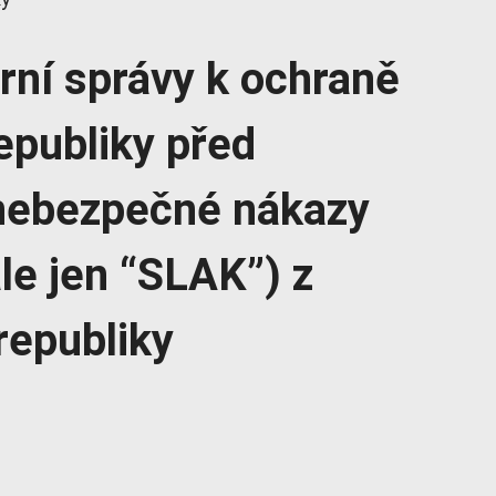
ární správy k ochraně
epubliky před
nebezpečné nákazy
ále jen “SLAK”) z
republiky