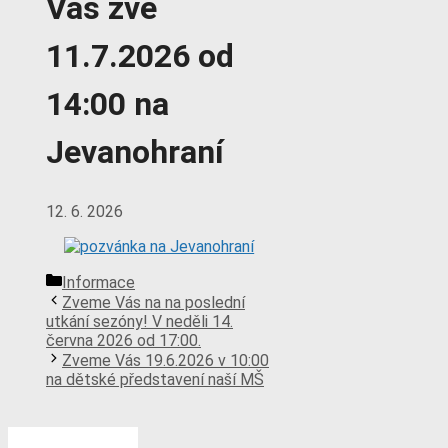
Vás zve
11.7.2026 od
14:00 na
Jevanohraní
12. 6. 2026
Rubriky
Informace
Zveme Vás na na poslední
utkání sezóny! V neděli 14.
června 2026 od 17:00.
Zveme Vás 19.6.2026 v 10:00
na dětské představení naší MŠ