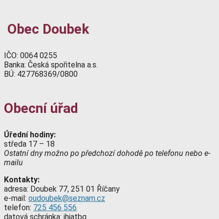
Obec Doubek
IČO: 0064 0255
Banka: Česká spořitelna a.s.
BÚ: 427768369/0800
Obecní úřad
Úřední hodiny:
středa 17 – 18
Ostatní dny možno po předchozí dohodě po telefonu nebo e-
mailu
Kontakty:
adresa: Doubek 77, 251 01 Říčany
e-mail:
oudoubek@seznam.cz
telefon:
725 456 556
datová schránka: ihjatbq