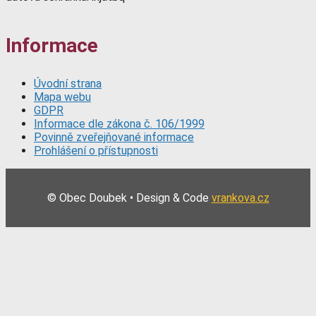
Informace
Úvodní strana
Mapa webu
GDPR
Informace dle zákona č. 106/1999
Povinně zveřejňované informace
Prohlášení o přístupnosti
© Obec Doubek • Design & Code
vrankova.cz