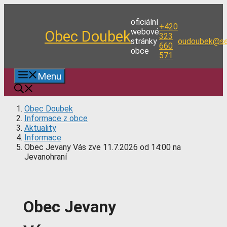
Přeskočit
na
oficiální
+420
obsah
webové
Obec Doubek
323
stránky
oudoubek@se
660
obce
571
Menu
Obec Doubek
Informace z obce
Aktuality
Informace
Obec Jevany Vás zve 11.7.2026 od 14:00 na
Jevanohraní
Obec Jevany