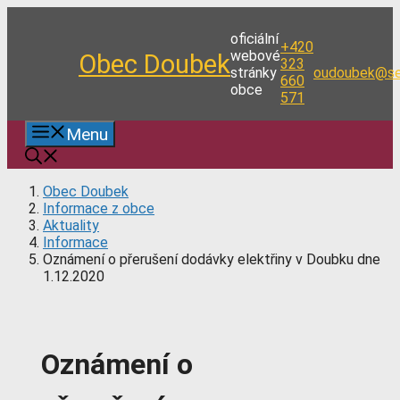
Přeskočit
na
oficiální
+420
obsah
webové
Obec Doubek
323
stránky
oudoubek@se
660
obce
571
Menu
Obec Doubek
Informace z obce
Aktuality
Informace
Oznámení o přerušení dodávky elektřiny v Doubku dne
1.12.2020
Oznámení o