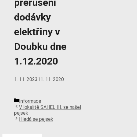
přerušení
dodávky
elektřiny v
Doubku dne
1.12.2020
1. 11. 2023
11. 11. 2020
Rubriky
Informace
V lokalitě SAHEL III. se našel
pejsek
Hledá se pejsek