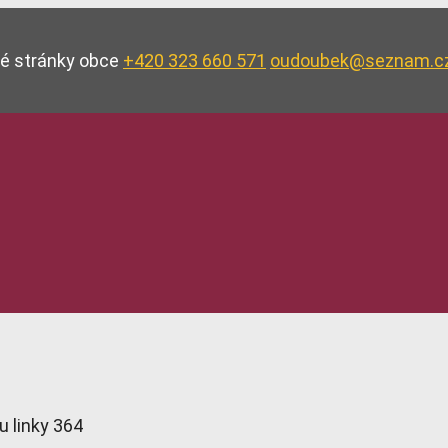
vé stránky obce
+420 323 660 571
oudoubek@seznam.c
u linky 364