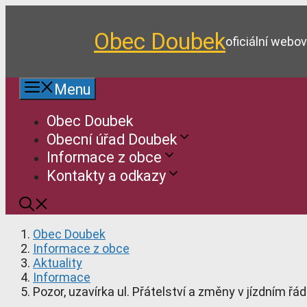
Přeskočit
na
Obec Doubek
obsah
oficiální webo
Menu
Obec Doubek
Obecní úřad Doubek
Informace z obce
Kontakty a odkazy
Obec Doubek
Informace z obce
Aktuality
Informace
Pozor, uzavírka ul. Přátelství a změny v jízdním řád