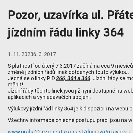
Pozor, uzavírka ul. Přát
jízdním řádu linky 364
1. 11. 2023
6. 3. 2017
S platností od úterý 7.3.2017 začíná na cca 9 měsíců 
změně jízdních řádů linek dotčených touto výlukou,
Jedná se o linky PID
266, 364 a 366
. Jízdní řády se 
měnit!
Jízdní řády těchto linek jsou již nyní dostupné na w
aplikacích a vyhledávačích spojení.
Výlukový jízdní řád linky 364 je k dispozici i na webu
Všechny informace ohledně postupu prací jsou na w
www.praha22.cz/mestska-cast/doprava/uzavirky-a-o