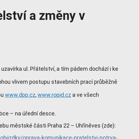
elství a změny v
uzavírka ul. Přátelství, a tím pádem dochází i ke
mohou vlivem postupu stavebních prací průběžně
ebu
www.dpp.cz
,
www.ropid.cz
a ve všech
 obce – na úřední desce.
ebu městské části Praha 22 – Uhříněves (zde):
bjizdky/oprava-komunikace-pratelstvi-potrva-