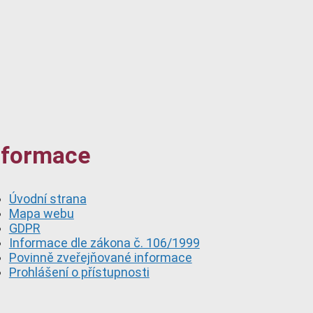
nformace
Úvodní strana
Mapa webu
GDPR
Informace dle zákona č. 106/1999
Povinně zveřejňované informace
Prohlášení o přístupnosti