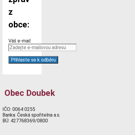
z
obce:
Váš e-mail:
Obec Doubek
IČO: 0064 0255
Banka: Česká spořitelna a.s.
BÚ: 427768369/0800