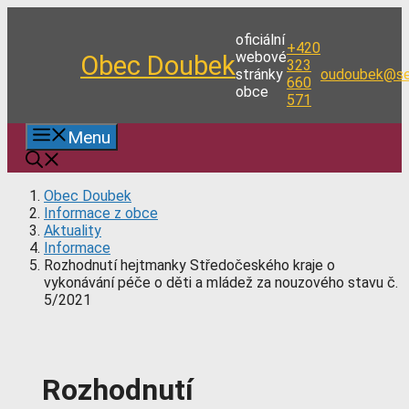
Přeskočit
na
oficiální
+420
obsah
webové
Obec Doubek
323
stránky
oudoubek@se
660
obce
571
Menu
Obec Doubek
Informace z obce
Aktuality
Informace
Rozhodnutí hejtmanky Středočeského kraje o
vykonávání péče o děti a mládež za nouzového stavu č.
5/2021
Rozhodnutí