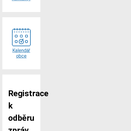
Kalendář
obce
Registrace
k
odběru
zpráv