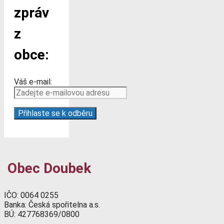
zpráv
z
obce:
Váš e-mail:
Obec Doubek
IČO: 0064 0255
Banka: Česká spořitelna a.s.
BÚ: 427768369/0800