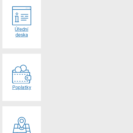
Úřední
deska
Poplatky