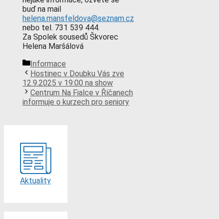
buď na mail
helena.mansfeldova@seznam.cz
nebo tel. 731 539 444.
Za Spolek sousedů Škvorec
Helena Maršálová
Rubriky
Informace
Hostinec v Doubku Vás zve
12.9.2025 v 19:00 na show
Centrum Na Fialce v Říčanech
informuje o kurzech pro seniory
Aktuality