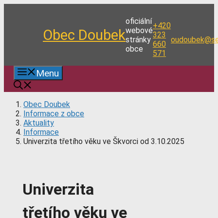
Přeskočit
na
oficiální
+420
obsah
webové
Obec Doubek
323
stránky
oudoubek@se
660
obce
571
Menu
Obec Doubek
Informace z obce
Aktuality
Informace
Univerzita třetího věku ve Škvorci od 3.10.2025
Univerzita
třetího věku ve