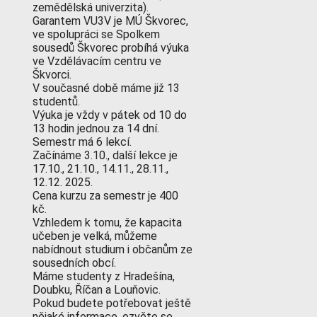
zemědělská univerzita).
Garantem VU3V je MÚ Škvorec,
ve spolupráci se Spolkem
sousedů Škvorec probíhá výuka
ve Vzdělávacím centru ve
Škvorci.
V současné době máme již 13
studentů.
Výuka je vždy v pátek od 10 do
13 hodin jednou za 14 dní.
Semestr má 6 lekcí.
Začínáme 3.10., další lekce je
17.10., 21.10., 14.11., 28.11.,
12.12. 2025.
Cena kurzu za semestr je 400
kč.
Vzhledem k tomu, že kapacita
učeben je velká, můžeme
nabídnout studium i občanům ze
sousedních obcí.
Máme studenty z Hradešína,
Doubku, Říčan a Louňovic.
Pokud budete potřebovat ještě
nějaké informace, ozvěte se