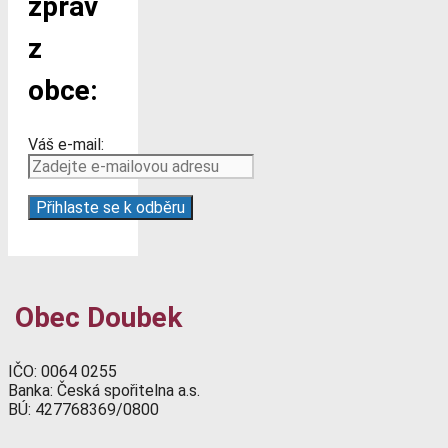
zpráv
z
obce:
Váš e-mail:
Obec Doubek
IČO: 0064 0255
Banka: Česká spořitelna a.s.
BÚ: 427768369/0800