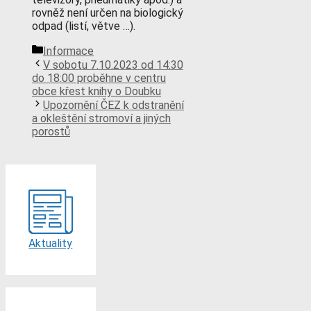
rovněž není určen na biologický
odpad (listí, větve …).
Rubriky
Informace
V sobotu 7.10.2023 od 14:30
do 18:00 proběhne v centru
obce křest knihy o Doubku
Upozornění ČEZ k odstranění
a okleštění stromoví a jiných
porostů
Aktuality