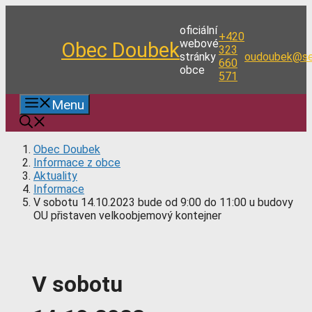
Přeskočit
na
oficiální
+420
obsah
webové
Obec Doubek
323
stránky
oudoubek@se
660
obce
571
Menu
Obec Doubek
Informace z obce
Aktuality
Informace
V sobotu 14.10.2023 bude od 9:00 do 11:00 u budovy
OU přistaven velkoobjemový kontejner
V sobotu