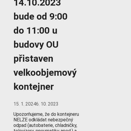
14.10.2023
bude od 9:00
do 11:00 u
budovy OU
přistaven
velkoobjemový
kontejner
15. 1. 2024
6. 10. 2023
Upozorňujeme, že do kontejneru
NELZE odkládat nebezpečný
odpad (autobaterie, chladničky,
televizory, pneumatiky apod.) a