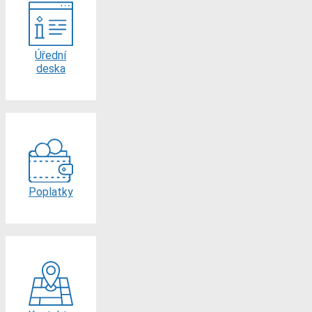
Úřední
deska
Poplatky