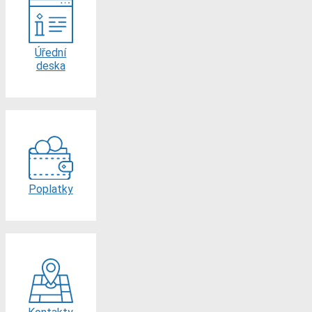
Úřední
deska
Poplatky