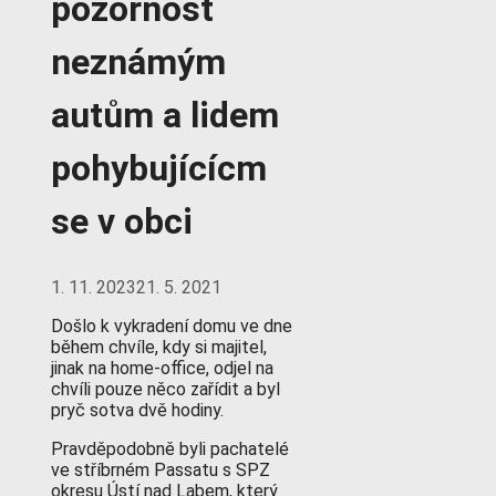
pozornost
neznámým
autům a lidem
pohybujícícm
se v obci
1. 11. 2023
21. 5. 2021
Došlo k vykradení domu ve dne
během chvíle, kdy si majitel,
jinak na home-office, odjel na
chvíli pouze něco zařídit a byl
pryč sotva dvě hodiny.
Pravděpodobně byli pachatelé
ve stříbrném Passatu s SPZ
okresu Ústí nad Labem, který