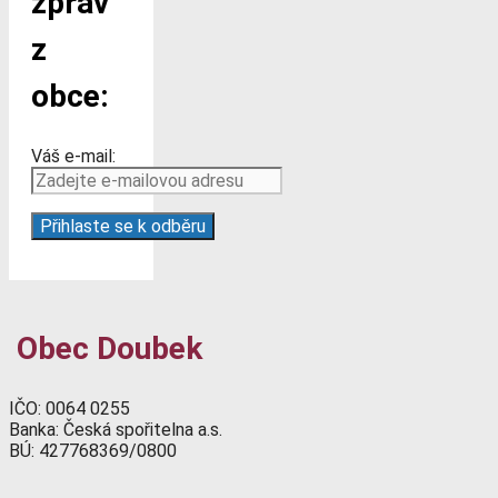
zpráv
z
obce:
Váš e-mail:
Obec Doubek
IČO: 0064 0255
Banka: Česká spořitelna a.s.
BÚ: 427768369/0800