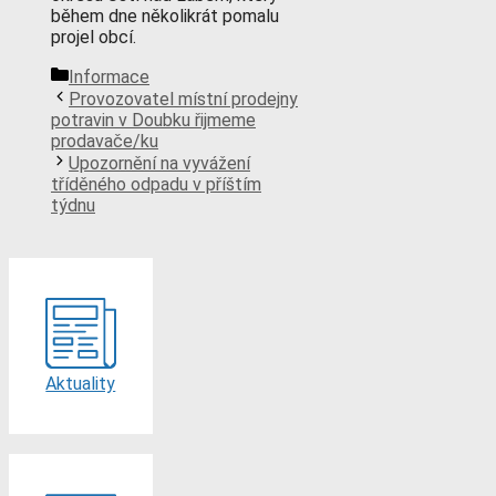
během dne několikrát pomalu
projel obcí.
Rubriky
Informace
Provozovatel místní prodejny
potravin v Doubku řijmeme
prodavače/ku
Upozornění na vyvážení
tříděného odpadu v příštím
týdnu
Aktuality