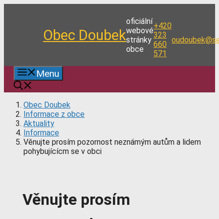
Přeskočit
na
oficiální
+420
obsah
webové
Obec Doubek
323
stránky
oudoubek@se
660
obce
571
Menu
Obec Doubek
Informace z obce
Aktuality
Informace
Věnujte prosím pozornost neznámým autům a lidem
pohybujícícm se v obci
Věnujte prosím