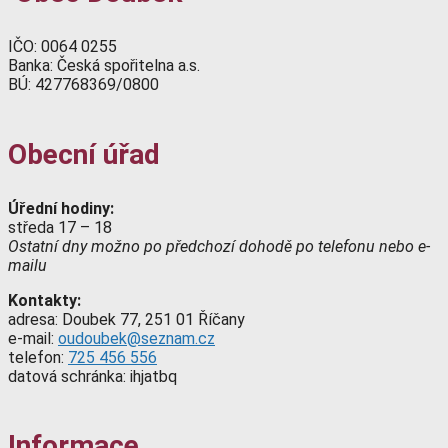
IČO: 0064 0255
Banka: Česká spořitelna a.s.
BÚ: 427768369/0800
Obecní úřad
Úřední hodiny:
středa 17 – 18
Ostatní dny možno po předchozí dohodě po telefonu nebo e-
mailu
Kontakty:
adresa: Doubek 77, 251 01 Říčany
e-mail:
oudoubek@seznam.cz
telefon:
725 456 556
datová schránka: ihjatbq
Informace