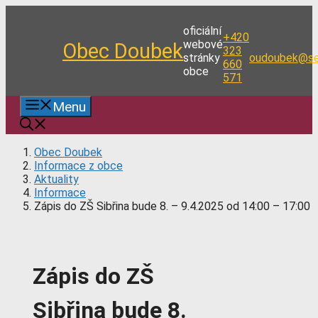
Přeskočit
na
oficiální
+420
obsah
webové
Obec Doubek
323
stránky
oudoubek@se
660
obce
571
Menu
Obec Doubek
Informace z obce
Aktuality
Informace
Zápis do ZŠ Sibřina bude 8. – 9.4.2025 od 14:00 – 17:00
Zápis do ZŠ
Sibřina bude 8.