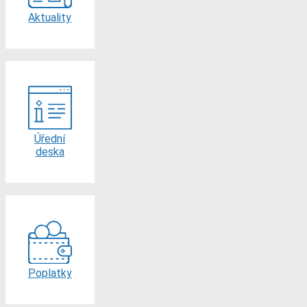
Aktuality
Úřední
deska
Poplatky