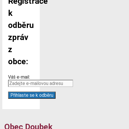
Registrace
k
odběru
zpráv
z
obce:
Váš e-mail:
Obec Doubek