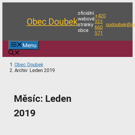
Přeskočit
na
oficiální
+420
obsah
webové
Obec Doubek
323
stránky
oudoubek@se
660
obce
571
Menu
Obec Doubek
Archiv: Leden 2019
Měsíc:
Leden
2019