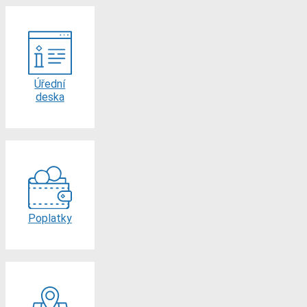
Úřední
deska
Poplatky