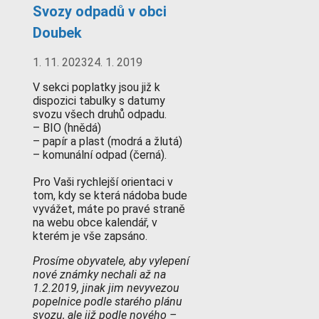
Svozy odpadů v obci
Doubek
1. 11. 2023
24. 1. 2019
V sekci poplatky jsou již k
dispozici tabulky s datumy
svozu všech druhů odpadu.
– BIO (hnědá)
– papír a plast (modrá a žlutá)
– komunální odpad (černá).
Pro Vaši rychlejší orientaci v
tom, kdy se která nádoba bude
vyvážet, máte po pravé straně
na webu obce kalendář, v
kterém je vše zapsáno.
Prosíme obyvatele, aby vylepení
nové známky nechali až na
1.2.2019, jinak jim nevyvezou
popelnice podle starého plánu
svozu, ale již podle nového –