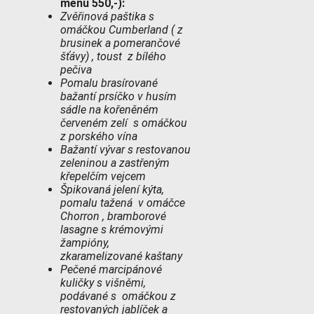
menu 550,-):
Zvěřinová paštika s
omáčkou Cumberland ( z
brusinek a pomerančové
šťávy) , toust z bílého
pečiva
Pomalu brasírované
bažantí prsíčko v husím
sádle na kořeněném
červeném zelí s omáčkou
z porského vína
Bažantí vývar s restovanou
zeleninou a zastřeným
křepelčím vejcem
Špikovaná jelení kýta,
pomalu tažená v omáčce
Chorron , bramborové
lasagne s krémovými
žampióny,
zkaramelizované kaštany
Pečené marcipánové
kuličky s višněmi,
podávané s omáčkou z
restovaných jablíček a