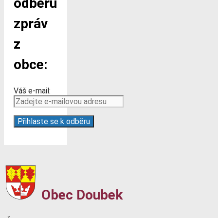
odběru
zpráv
z
obce:
Váš e-mail:
Obec Doubek