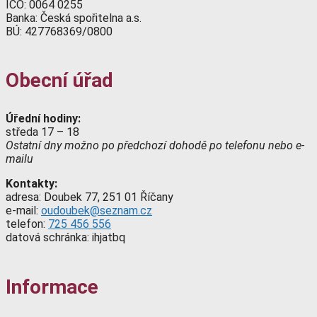
IČO: 0064 0255
Banka: Česká spořitelna a.s.
BÚ: 427768369/0800
Obecní úřad
Úřední hodiny:
středa 17 – 18
Ostatní dny možno po předchozí dohodě po telefonu nebo e-
mailu
Kontakty:
adresa: Doubek 77, 251 01 Říčany
e-mail:
oudoubek@seznam.cz
telefon:
725 456 556
datová schránka: ihjatbq
Informace