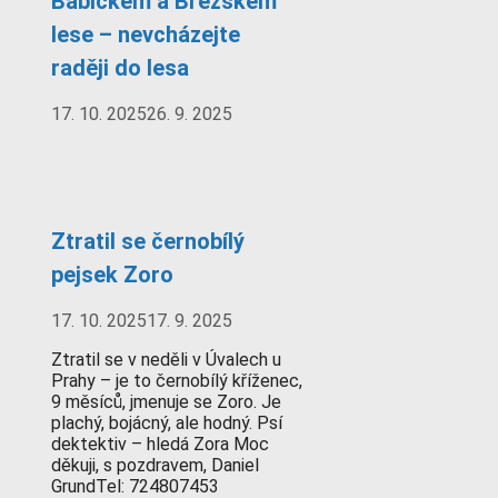
Babickém a Březském
lese – nevcházejte
raději do lesa
17. 10. 2025
26. 9. 2025
Ztratil se černobílý
pejsek Zoro
17. 10. 2025
17. 9. 2025
Ztratil se v neděli v Úvalech u
Prahy – je to černobílý kříženec,
9 měsíců, jmenuje se Zoro. Je
plachý, bojácný, ale hodný. Psí
dektektiv – hledá Zora Moc
děkuji, s pozdravem, Daniel
GrundTel: 724807453