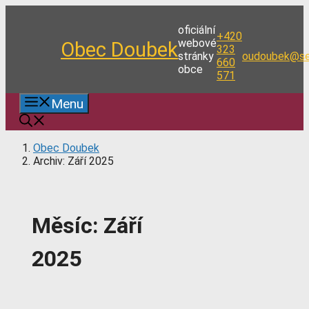
Přeskočit
na
oficiální
+420
obsah
webové
Obec Doubek
323
stránky
oudoubek@se
660
obce
571
Menu
Obec Doubek
Archiv: Září 2025
Měsíc:
Září
2025