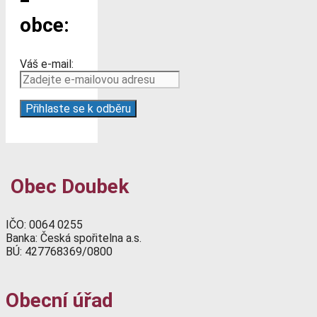
obce:
Váš e-mail:
Obec Doubek
IČO: 0064 0255
Banka: Česká spořitelna a.s.
BÚ: 427768369/0800
Obecní úřad