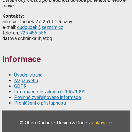
Ostatní dny možno po předchozí dohodě po telefonu nebo e-
mailu
Kontakty:
adresa: Doubek 77, 251 01 Říčany
e-mail:
oudoubek@seznam.cz
telefon:
725 456 556
datová schránka: ihjatbq
Informace
Úvodní strana
Mapa webu
GDPR
Informace dle zákona č. 106/1999
Povinně zveřejňované informace
Prohlášení o přístupnosti
© Obec Doubek • Design & Code
vrankova.cz