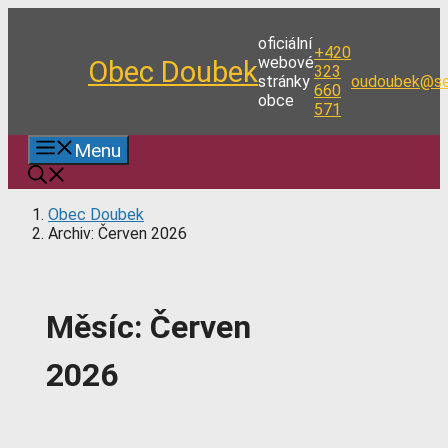
Přeskočit
na
oficiální
+420
obsah
webové
Obec Doubek
323
stránky
oudoubek@se
660
obce
571
Menu
Obec Doubek
Archiv: Červen 2026
Měsíc:
Červen
2026