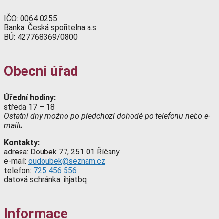
IČO: 0064 0255
Banka: Česká spořitelna a.s.
BÚ: 427768369/0800
Obecní úřad
Úřední hodiny:
středa 17 – 18
Ostatní dny možno po předchozí dohodě po telefonu nebo e-
mailu
Kontakty:
adresa: Doubek 77, 251 01 Říčany
e-mail:
oudoubek@seznam.cz
telefon:
725 456 556
datová schránka: ihjatbq
Informace