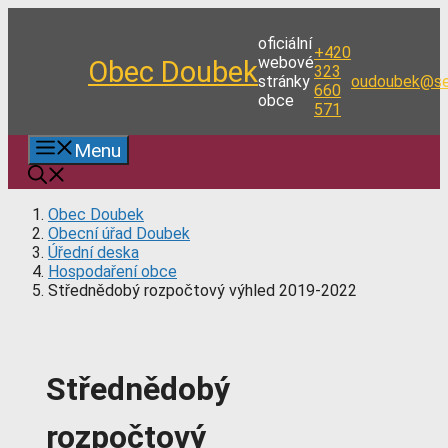
Přeskočit
na
oficiální
+420
obsah
webové
Obec Doubek
323
stránky
oudoubek@se
660
obce
571
Menu
Obec Doubek
Obecní úřad Doubek
Úřední deska
Hospodaření obce
Střednědobý rozpočtový výhled 2019-2022
Střednědobý
rozpočtový