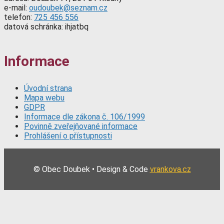
e-mail:
oudoubek@seznam.cz
telefon:
725 456 556
datová schránka: ihjatbq
Informace
Úvodní strana
Mapa webu
GDPR
Informace dle zákona č. 106/1999
Povinně zveřejňované informace
Prohlášení o přístupnosti
© Obec Doubek • Design & Code
vrankova.cz