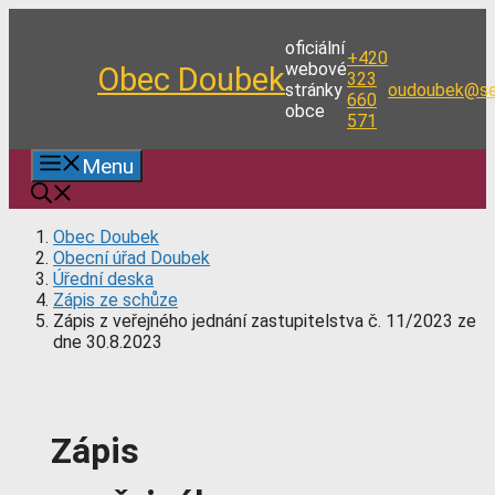
Přeskočit
na
oficiální
+420
obsah
webové
Obec Doubek
323
stránky
oudoubek@se
660
obce
571
Menu
Obec Doubek
Obecní úřad Doubek
Úřední deska
Zápis ze schůze
Zápis z veřejného jednání zastupitelstva č. 11/2023 ze
dne 30.8.2023
Zápis