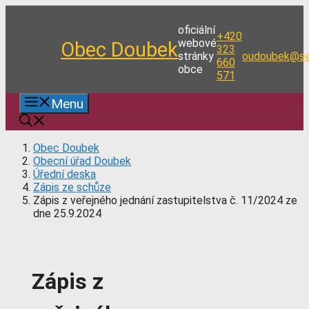
Přeskočit
na
oficiální
+420
obsah
webové
Obec Doubek
323
stránky
oudoubek@se
660
obce
571
Menu
Obec Doubek
Obecní úřad Doubek
Úřední deska
Zápis ze schůze
Zápis z veřejného jednání zastupitelstva č. 11/2024 ze
dne 25.9.2024
Zápis z