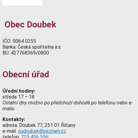
Obec Doubek
IČO: 0064 0255
Banka: Česká spořitelna a.s.
BÚ: 427768369/0800
Obecní úřad
Úřední hodiny:
středa 17 – 18
Ostatní dny možno po předchozí dohodě po telefonu nebo e-
mailu
Kontakty:
adresa: Doubek 77, 251 01 Říčany
e-mail:
oudoubek@seznam.cz
telefon:
725 456 556