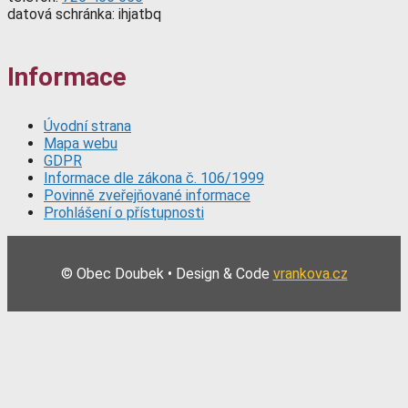
datová schránka: ihjatbq
Informace
Úvodní strana
Mapa webu
GDPR
Informace dle zákona č. 106/1999
Povinně zveřejňované informace
Prohlášení o přístupnosti
© Obec Doubek • Design & Code
vrankova.cz