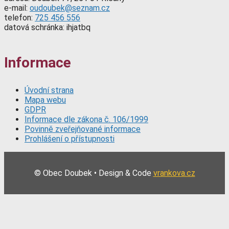
e-mail:
oudoubek@seznam.cz
telefon:
725 456 556
datová schránka: ihjatbq
Informace
Úvodní strana
Mapa webu
GDPR
Informace dle zákona č. 106/1999
Povinně zveřejňované informace
Prohlášení o přístupnosti
© Obec Doubek • Design & Code
vrankova.cz