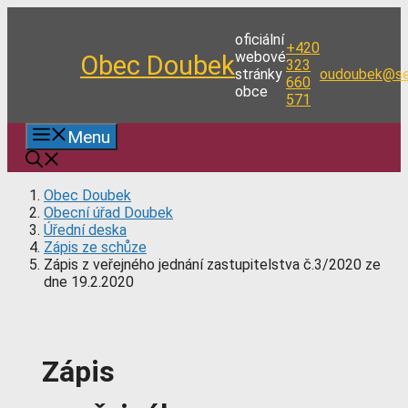
Přeskočit
na
oficiální
+420
obsah
webové
Obec Doubek
323
stránky
oudoubek@se
660
obce
571
Menu
Obec Doubek
Obecní úřad Doubek
Úřední deska
Zápis ze schůze
Zápis z veřejného jednání zastupitelstva č.3/2020 ze
dne 19.2.2020
Zápis