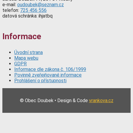
e-mail:
oudoubek@seznam.cz
telefon:
725 456 556
datová schránka: ihjatbq
Informace
Úvodní strana
Mapa webu
GDPR
Informace dle zákona č. 106/1999
Povinně zveřejňované informace
Prohlášení o přístupnosti
© Obec Doubek • Design & Code
vrankova.cz