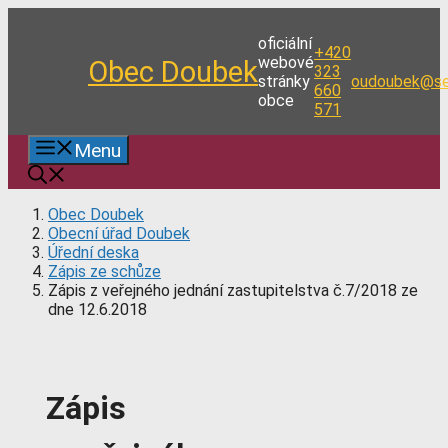
Přeskočit
na
oficiální
+420
obsah
webové
Obec Doubek
323
stránky
oudoubek@se
660
obce
571
Menu
Obec Doubek
Obecní úřad Doubek
Úřední deska
Zápis ze schůze
Zápis z veřejného jednání zastupitelstva č.7/2018 ze
dne 12.6.2018
Zápis