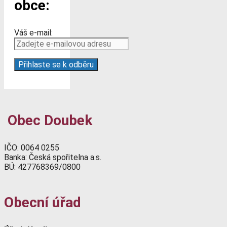
obce:
Váš e-mail:
Obec Doubek
IČO: 0064 0255
Banka: Česká spořitelna a.s.
BÚ: 427768369/0800
Obecní úřad