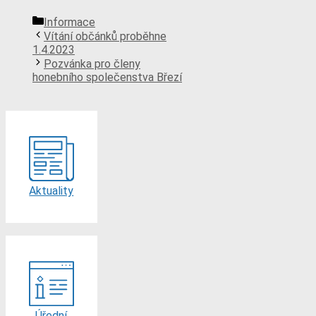
Rubriky
Informace
Vítání občánků proběhne
1.4.2023
Pozvánka pro členy
honebního společenstva Březí
Aktuality
Úřední