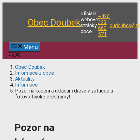
Přeskočit
na
oficiální
+420
obsah
webové
Obec Doubek
323
stránky
oudoubek@se
660
obce
571
Menu
Obec Doubek
Informace z obce
Aktuality
Informace
Pozor na kácení a ukládání dřeva v zatáčce u
fotovoltaické elektrárny!
Pozor na