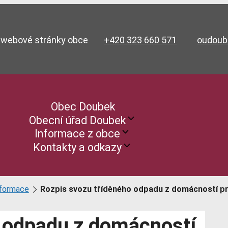
ní webové stránky obce
+420 323 660 571
oudou
Obec Doubek
Obecní úřad Doubek
Informace z obce
Kontakty a odkazy
nformace
Rozpis svozu tříděného odpadu z domácností pr
o odpadu z domácností