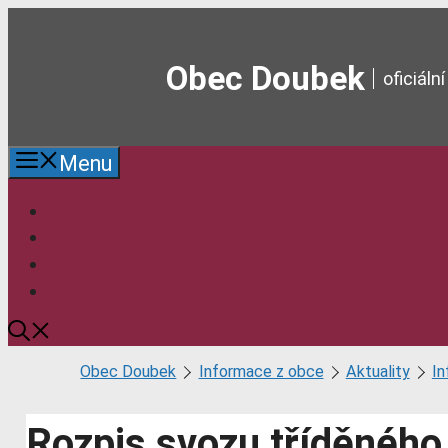
Přeskočit
na
obsah
Obec Doubek
oficiál
Menu
Obec Doubek
Informace z obce
Aktuality
I
Rozpis svozu tříděnéh