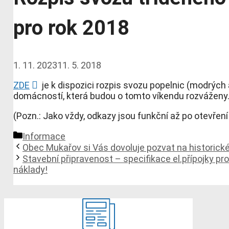
pro rok 2018
1. 11. 2023
11. 5. 2018
ZDE
je k dispozici rozpis svozu popelnic (modrých 
domácností, která budou o tomto víkendu rozváženy. K
(Pozn.: Jako vždy, odkazy jsou funkční až po otevření
Rubriky
Informace
Obec Mukařov si Vás dovoluje pozvat na historické
Stavební připravenost – specifikace el.přípojky pro
náklady!